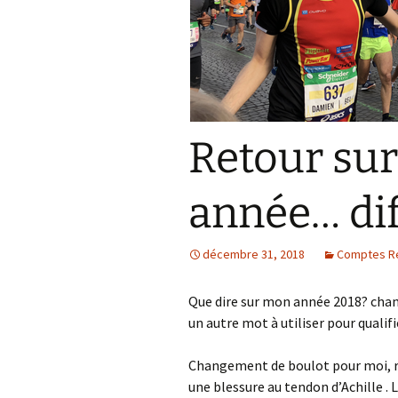
Résultats 2021
Résultats 2020
Résultats 2019
Retour sur
Résultats 2018
Résultats 2017
année… dif
Résultats 2015
décembre 31, 2018
Comptes R
Résultats 2016
Que dire sur mon année 2018? ch
Comptes Rendus
un autre mot à utiliser pour qualif
Changement de boulot pour moi, r
une blessure au tendon d’Achille . 