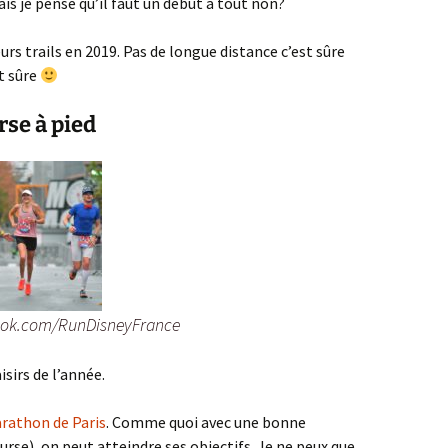
Mais je pense qu’il faut un début à tout non?
urs trails en 2019. Pas de longue distance c’est sûre
t sûre
rse à pied
ook.com/RunDisneyFrance
sirs de l’année.
rathon de Paris
. Comme quoi avec une bonne
rse), on peut atteindre ses objectifs. Je ne peux que