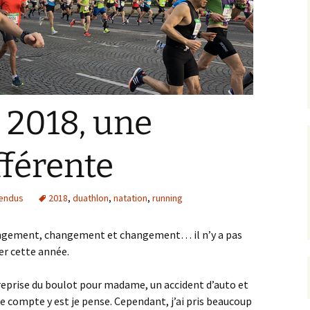
 2018, une
férente
endus
2018
,
duathlon
,
natation
,
running
angement, changement et changement… il n’y a pas
ier cette année.
eprise du boulot pour madame, un accident d’auto et
Le compte y est je pense. Cependant, j’ai pris beaucoup