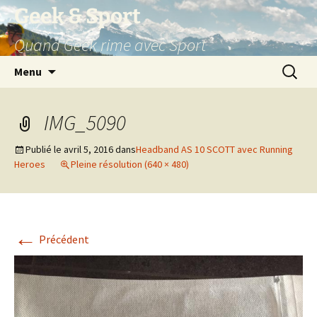
Aller
Geek & Sport
au
Quand Geek rime avec Sport
contenu
Recherc
Menu
IMG_5090
Publié le
avril 5, 2016
dans
Headband AS 10 SCOTT avec Running
Heroes
Pleine résolution (640 × 480)
←
Précédent