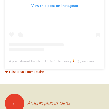
View this post on Instagram
A post shared by FREQUENCE Running
(@frequencerunning)
Laisser un commentaire
Navigation
←
Articles plus anciens