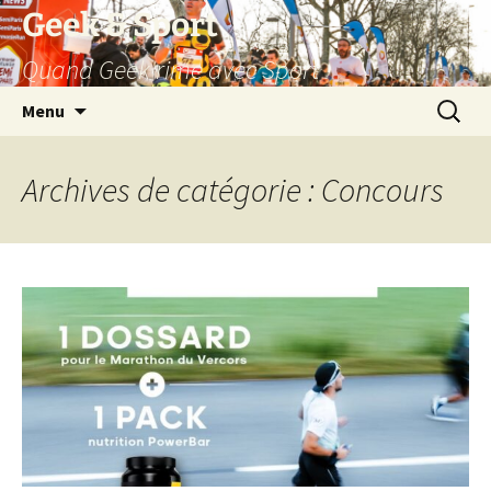
Aller
Geek & Sport
au
Quand Geek rime avec Sport
contenu
Recherc
Menu
Archives de catégorie : Concours