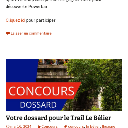
découverte Powerbar
Cliquez ici
pour participer
Laisser un commentaire
Votre dossard pour le Trail Le Bélier
mai 16, 2024
Concours
concours
,
le bélier
,
thuasne