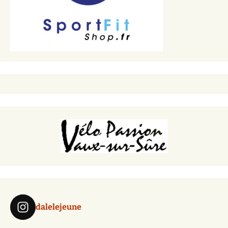
dalelejeune