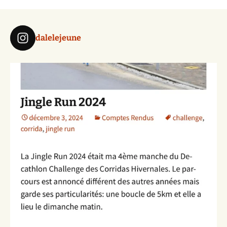
dalelejeune