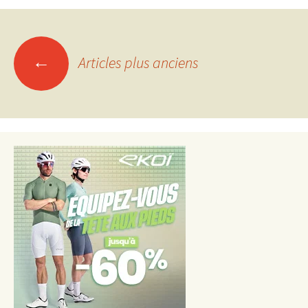
Navigation
←
Articles plus anciens
des
articles