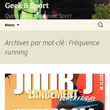
Aller
Geek & Sport
au
Quand Geek rime avec Sport
contenu
Recherc
Menu
Archives par mot-clé : Fréquence
running