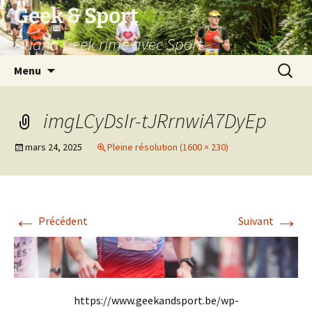
Aller
Geek & Sport
au
Quand Geek rime avec Sport
contenu
Recherc
Menu
imgLCyDsIr-tJRrnwiA7DyEp
mars 24, 2025
Pleine résolution (1600 × 230)
←
→
Précédent
Suivant
https://www.geekandsport.be/wp-