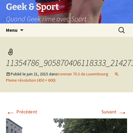
Aller
Geek & Sport
au
Quand Geek rime avec Sport
contenu
Recherc
Menu
11354786_905870406118333_21427
Publié le
juin 21, 2015
dans
Ironman 70.3 de Luxembourg
Pleine résolution (450 × 600)
←
→
Précédent
Suivant