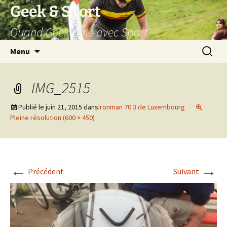
Aller
Geek & Sport
au
Quand Geek rime avec Sport
contenu
Recherc
Menu
IMG_2515
Publié le
juin 21, 2015
dans
Ironman 70.3 de Luxembourg
Pleine résolution (600 × 450)
←
→
Précédent
Suivant