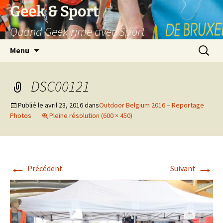
Aller
Geek & Sport
au
Quand Geek rime avec Sport
contenu
Recherc
Menu
DSC00121
Publié le
avril 23, 2016
dans
Outdoor Belgium 2016 – Reportage
Photos
Pleine résolution (600 × 450)
←
→
Précédent
Suivant