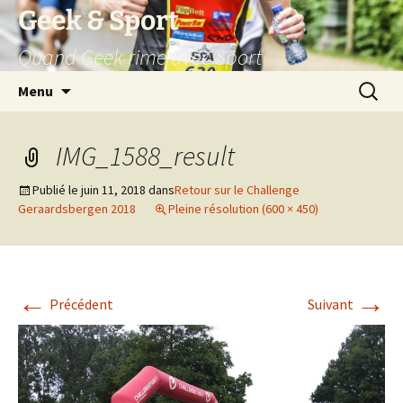
Aller
Geek & Sport
au
Quand Geek rime avec Sport
contenu
Recherc
Menu
IMG_1588_result
Publié le
juin 11, 2018
dans
Retour sur le Challenge
Geraardsbergen 2018
Pleine résolution (600 × 450)
←
→
Précédent
Suivant