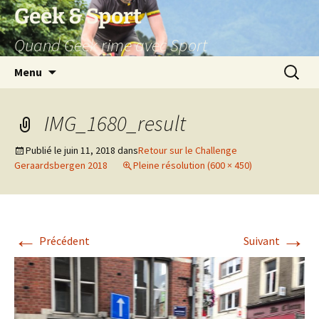
Aller
Geek & Sport
au
Quand Geek rime avec Sport
contenu
Recherc
Menu
IMG_1680_result
Publié le
juin 11, 2018
dans
Retour sur le Challenge
Geraardsbergen 2018
Pleine résolution (600 × 450)
←
→
Précédent
Suivant