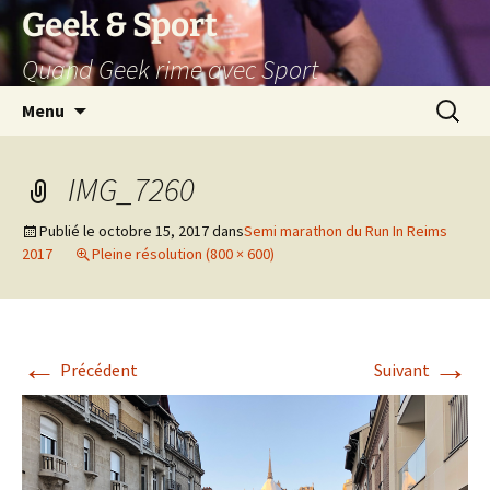
Aller
Geek & Sport
au
Quand Geek rime avec Sport
contenu
Recherc
Menu
IMG_7260
Publié le
octobre 15, 2017
dans
Semi marathon du Run In Reims
2017
Pleine résolution (800 × 600)
←
→
Précédent
Suivant