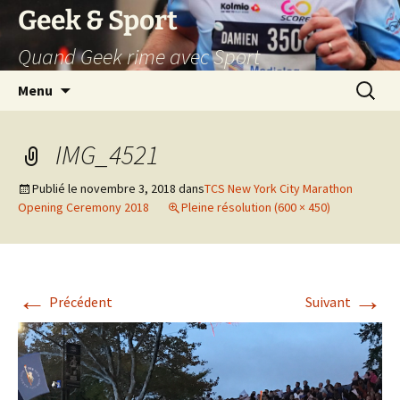
Aller
Geek & Sport
au
Quand Geek rime avec Sport
contenu
Recherc
Menu
IMG_4521
Publié le
novembre 3, 2018
dans
TCS New York City Marathon
Opening Ceremony 2018
Pleine résolution (600 × 450)
←
→
Précédent
Suivant