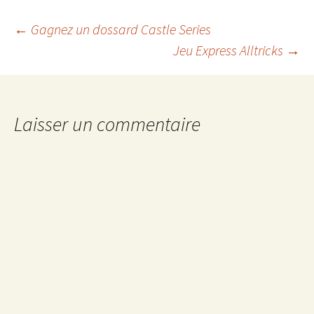
Navigation
←
Gagnez un dossard Castle Series
Jeu Express Alltricks
→
des
articles
Laisser un commentaire