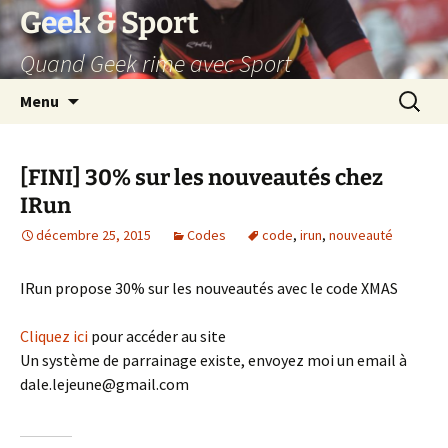
Aller
Geek & Sport
au
Quand Geek rime avec Sport
contenu
Recherc
Menu
[FINI] 30% sur les nouveautés chez
IRun
décembre 25, 2015
Codes
code
,
irun
,
nouveauté
IRun propose 30% sur les nouveautés avec le code XMAS
Cliquez ici
pour accéder au site
Un système de parrainage existe, envoyez moi un email à
dale.lejeune@gmail.com