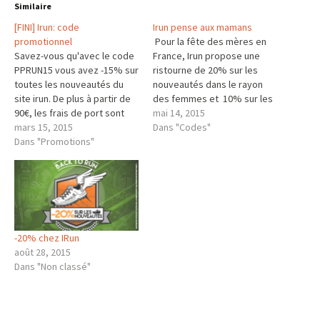
Similaire
[FINI] Irun: code
Irun pense aux mamans
promotionnel
Pour la fête des mères en
Savez-vous qu'avec le code
France, Irun propose une
PPRUN15 vous avez -15% sur
ristourne de 20% sur les
toutes les nouveautés du
nouveautés dans le rayon
site irun. De plus à partir de
des femmes et 10% sur les
90€, les frais de port sont
fins de série du même rayon
mai 14, 2015
gratuit Site internet : i-run.be
mars 15, 2015
Pour cela, il faut entrer le
Dans "Codes"
Un système de parrainage
Dans "Promotions"
code maman lors de la
est mis en place et vous
commande Cliquez ici pour
permets d'avoir 10€
accéder au site N'oubliez…
utilisable de suite Contactez
moi sur mon…
-20% chez IRun
août 28, 2015
Dans "Non classé"