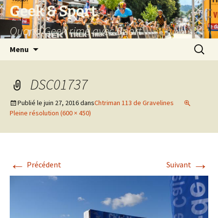
Aller
Geek & Sport
au
Quand Geek rime avec Sport
contenu
Recherc
Menu
DSC01737
Publié le
juin 27, 2016
dans
Chtriman 113 de Gravelines
Pleine résolution (600 × 450)
←
→
Précédent
Suivant