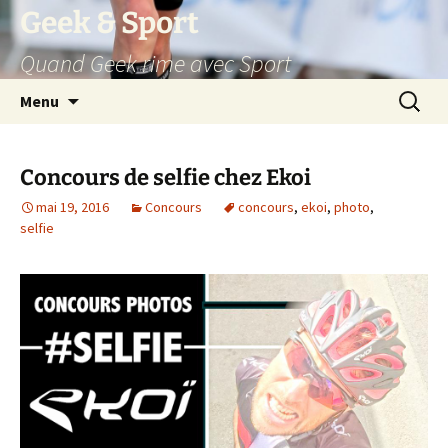
Aller
Geek & Sport
au
Quand Geek rime avec Sport
contenu
Recherc
Menu
Concours de selfie chez Ekoi
mai 19, 2016
Concours
concours
,
ekoi
,
photo
,
selfie