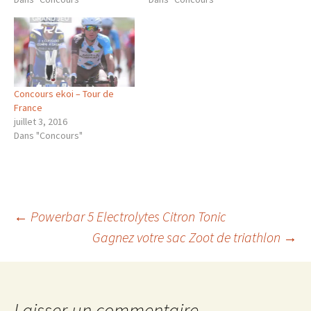
Concours ekoi – Tour de
France
juillet 3, 2016
Dans "Concours"
Navigation
←
Powerbar 5 Electrolytes Citron Tonic
Gagnez votre sac Zoot de triathlon
→
des
Laisser un commentaire