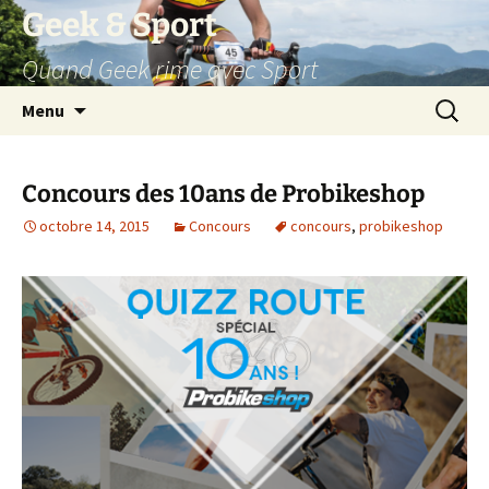
Aller
Geek & Sport
au
Quand Geek rime avec Sport
contenu
Recherc
Menu
Concours des 10ans de Probikeshop
octobre 14, 2015
Concours
concours
,
probikeshop