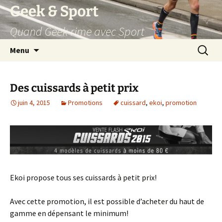
Aller
Geek & Sport
au
Quand Geek rime avec Sport
contenu
Recherc
Menu
Des cuissards à petit prix
juin 4, 2015
Promotions
cuissard
,
ekoi
,
promotion
Ekoi propose tous ses cuissards à petit prix!
Avec cette promotion, il est possible d’acheter du haut de
gamme en dépensant le minimum!