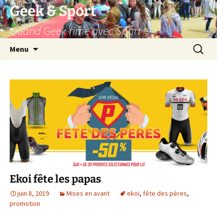
Aller
Geek & Sport
au
Quand Geek rime avec Sport
contenu
Recherc
Menu
Ekoi fête les papas
juin 8, 2019
Mises en avant
ekoi
,
fête des pères
,
promotion