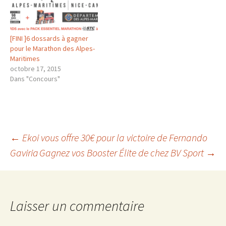
2017.
https://www.facebook.com/
marathonnicecannes/photos
/a.103712266343598.2392.10
[FINI ]6 dossards à gagner
2647059783452/17546036912
pour le Marathon des Alpes-
54439/?type=3&theater
Maritimes
octobre 17, 2015
Dans "Concours"
Navigation
←
Ekoi vous offre 30€ pour la victoire de Fernando
Gaviria
Gagnez vos Booster Élite de chez BV Sport
→
des
articles
Laisser un commentaire