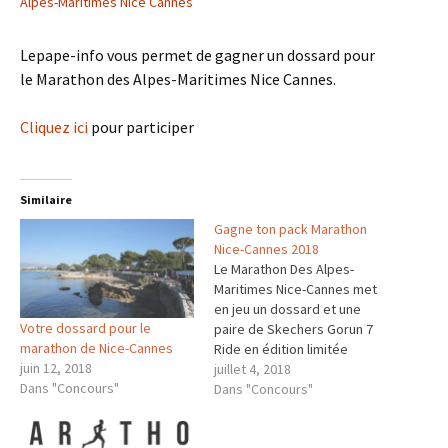
Alpes-Maritimes Nice Cannes
Lepape-info vous permet de gagner un dossard pour
le Marathon des Alpes-Maritimes Nice Cannes.
Cliquez ici
pour participer
Similaire
Gagne ton pack Marathon
Nice-Cannes 2018
Le Marathon Des Alpes-
Maritimes Nice-Cannes met
en jeu un dossard et une
Votre dossard pour le
paire de Skechers Gorun 7
marathon de Nice-Cannes
Ride en édition limitée
juin 12, 2018
"French Riviera Marathon". Si
juillet 4, 2018
Dans "Concours"
tu hésites à participer à
Dans "Concours"
cette épreuve, regarde le
compte rendu de ma course