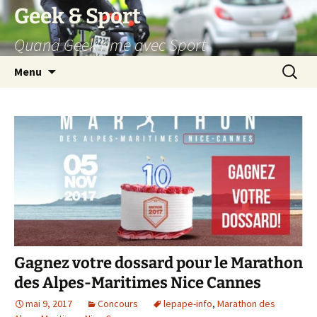
Aller
Geek & Sport
au
Quand Geek rime avec Sport
contenu
Recherc
Menu
Gagnez votre dossard pour le Marathon
des Alpes-Maritimes Nice Cannes
mai 9, 2017
Concours
lepape-info
,
Marathon des