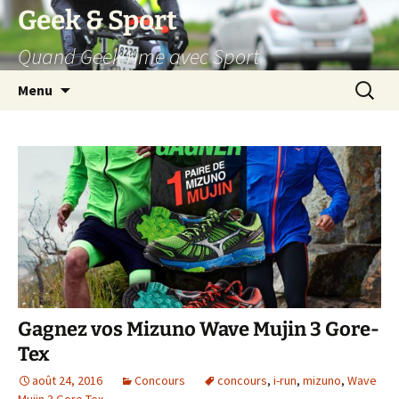
Aller
Geek & Sport
au
Quand Geek rime avec Sport
contenu
Recherc
Menu
Gagnez vos Mizuno Wave Mujin 3 Gore-
Tex
août 24, 2016
Concours
concours
,
i-run
,
mizuno
,
Wave