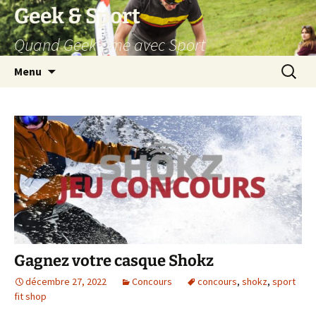
Aller
Geek & Sport
au
Quand Geek rime avec Sport
contenu
Recherc
Menu
Gagnez votre casque Shokz
décembre 27, 2022
Concours
concours
,
shokz
,
sport
fit shop