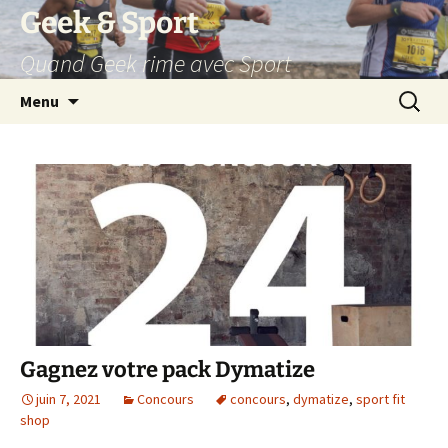
Aller
Geek & Sport
au
Quand Geek rime avec Sport
contenu
Recherc
Menu
Gagnez votre pack Dymatize
juin 7, 2021
Concours
concours
,
dymatize
,
sport fit
shop