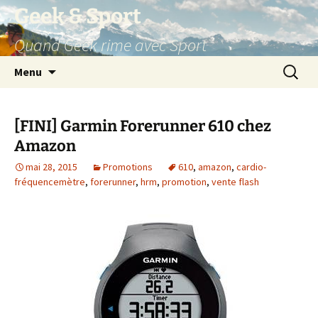
Aller
Geek & Sport
au
Quand Geek rime avec Sport
contenu
Recherc
Menu
[FINI] Garmin Forerunner 610 chez
Amazon
mai 28, 2015
Promotions
610
,
amazon
,
cardio-
fréquencemètre
,
forerunner
,
hrm
,
promotion
,
vente flash