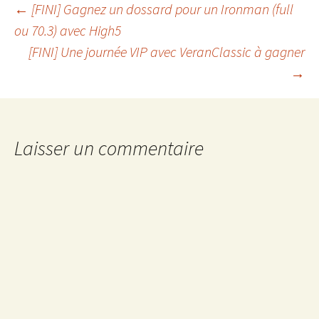
Navigation
←
[FINI] Gagnez un dossard pour un Ironman (full
ou 70.3) avec High5
[FINI] Une journée VIP avec VeranClassic à gagner
des
→
articles
Laisser un commentaire