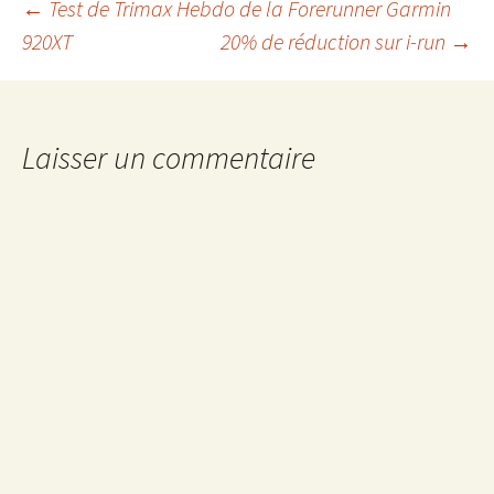
Navigation
←
Test de Trimax Hebdo de la Forerunner Garmin
920XT
20% de réduction sur i-run
→
des
articles
Laisser un commentaire