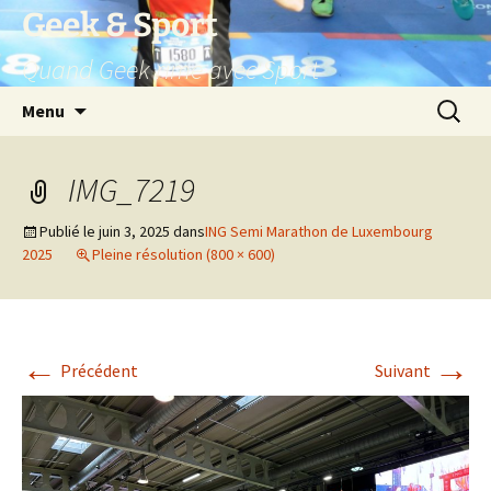
Aller
Geek & Sport
au
Quand Geek rime avec Sport
contenu
Recherc
Menu
IMG_7219
Publié le
juin 3, 2025
dans
ING Semi Marathon de Luxembourg
2025
Pleine résolution (800 × 600)
←
→
Précédent
Suivant