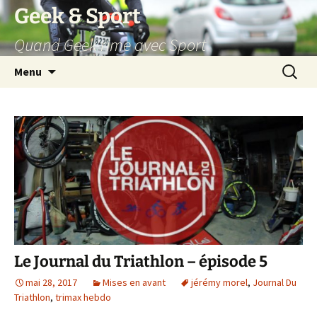
Aller
Geek & Sport
au
Quand Geek rime avec Sport
contenu
Recherc
Menu
Le Journal du Triathlon – épisode 5
mai 28, 2017
Mises en avant
jérémy morel
,
Journal Du
Triathlon
,
trimax hebdo