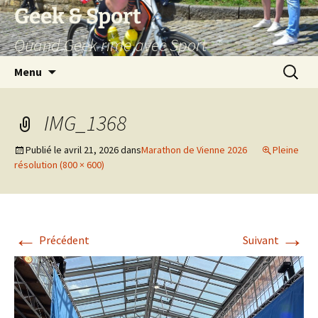
Aller
Geek & Sport
au
Quand Geek rime avec Sport
contenu
Recherc
Menu
IMG_1368
Publié le
avril 21, 2026
dans
Marathon de Vienne 2026
Pleine
résolution (800 × 600)
←
→
Précédent
Suivant