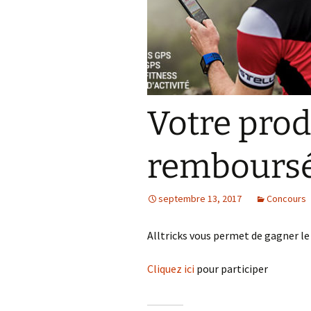
Résultats 2021
Résultats 2020
Résultats 2019
Votre prod
Résultats 2018
Résultats 2017
rembours
Résultats 2015
septembre 13, 2017
Concours
Résultats 2016
Alltricks vous permet de gagner l
Comptes Rendus
Cliquez ici
pour participer