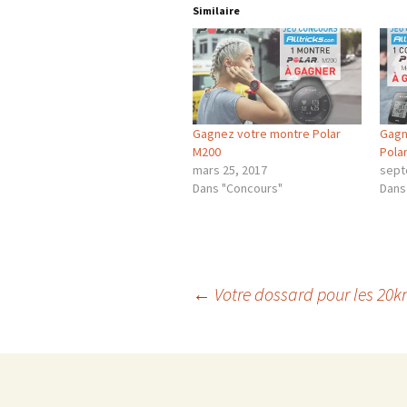
Similaire
Gagnez votre montre Polar
Gagn
M200
Pola
mars 25, 2017
sept
Dans "Concours"
Dans
Navigation
←
Votre dossard pour les 20k
des