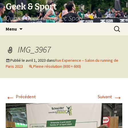
Aller
Geek & Sport
au
Quand Geek rime avec Sport
contenu
Recherc
Menu
IMG_3967
Publié le
avril 1, 2023
dans
Run Experience – Salon du running de
Paris 2023
Pleine résolution (800 × 600)
←
→
Précédent
Suivant