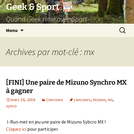
Aller
Geek & Sport
au
Quand Geek rime avec Sport
contenu
Recherc
Menu
Archives par mot-clé : mx
[FINI] Une paire de Mizuno Synchro MX
à gagner
mars 16, 2016
Concours
concours
,
mizuno
,
mx
,
synco
I-Run met en jeu une paire de Mizuno Sybcro MX !
Cliquez ici
pour participer