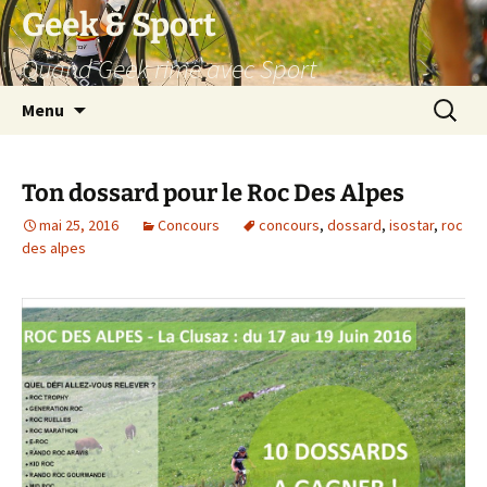
Aller
Geek & Sport
au
Quand Geek rime avec Sport
contenu
Recherc
Menu
Ton dossard pour le Roc Des Alpes
mai 25, 2016
Concours
concours
,
dossard
,
isostar
,
roc
des alpes