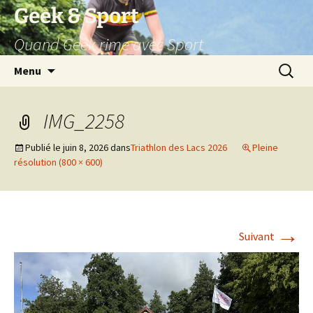
Aller
Geek & Sport
au
Quand Geek rime avec Sport
contenu
Recherc
Menu
IMG_2258
Publié le
juin 8, 2026
dans
Triathlon des Lacs 2026
Pleine
résolution (800 × 600)
→
Suivant