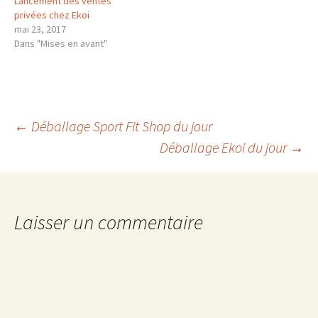
Lancement des ventes
privées chez Ekoi
mai 23, 2017
Dans "Mises en avant"
Navigation
←
Déballage Sport Fit Shop du jour
Déballage Ekoi du jour
→
des
articles
Laisser un commentaire