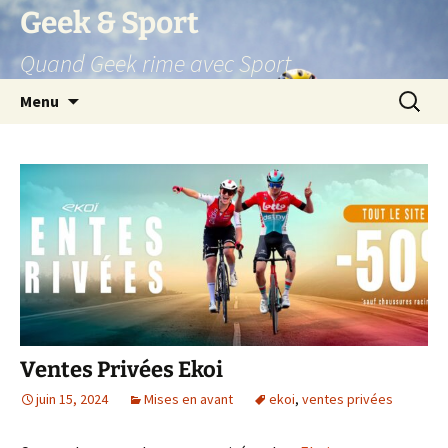
Aller
Geek & Sport
au
Quand Geek rime avec Sport
contenu
Recherc
Menu
Ventes Privées Ekoi
juin 15, 2024
Mises en avant
ekoi
,
ventes privées