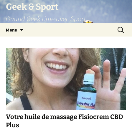
Aller
Geek & Sport
au
Quand Geek rime avec Sport
contenu
Recherc
Menu
Votre huile de massage Fisiocrem CBD
Plus