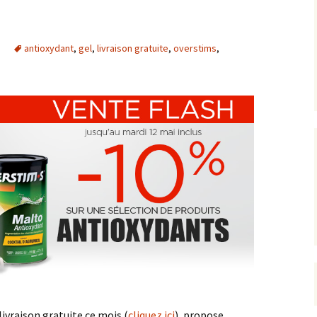
antioxydant
,
gel
,
livraison gratuite
,
overstims
,
livraison gratuite ce mois (
cliquez ici
), propose