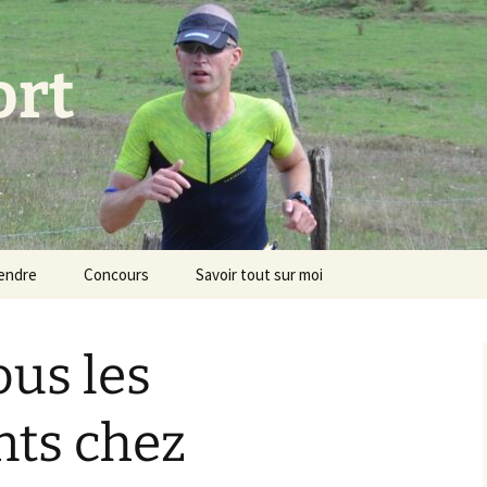
ort
endre
Concours
Savoir tout sur moi
ous les
nts chez