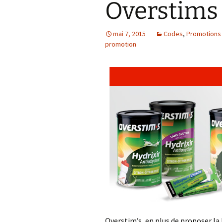
Overstims
Résultats 2021
mai 7, 2015
Codes
,
Promotions
Résultats 2020
promotion
Résultats 2019
Résultats 2018
Résultats 2017
Résultats 2015
Résultats 2016
Comptes Rendus
Overstim’s, en plus de proposer la 