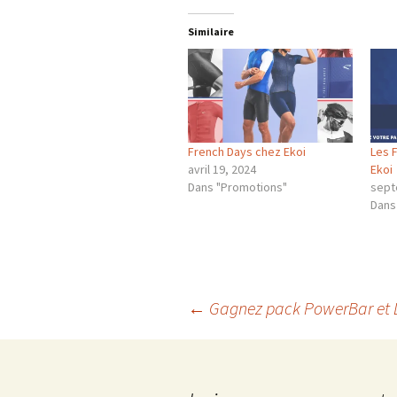
Similaire
French Days chez Ekoi
Les 
avril 19, 2024
Ekoi
Dans "Promotions"
sept
Dans
Navigation
←
Gagnez pack PowerBar et 
des