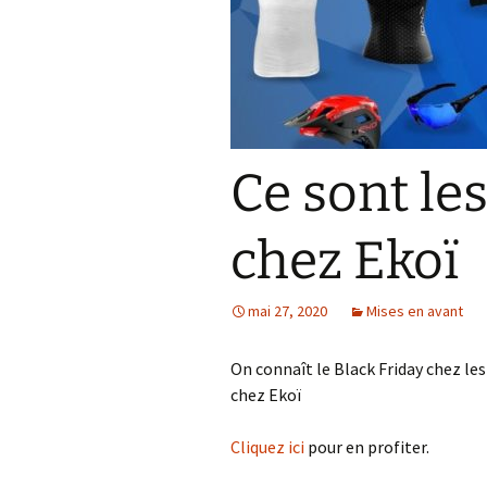
Résultats 2021
Résultats 2020
Résultats 2019
Ce sont le
Résultats 2018
Résultats 2017
chez Ekoï
Résultats 2015
mai 27, 2020
Mises en avant
Résultats 2016
On connaît le Black Friday chez les
Comptes Rendus
chez Ekoï
Cliquez ici
pour en profiter.