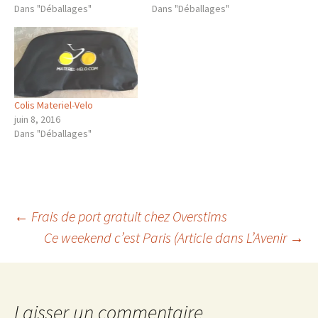
Dans "Déballages"
Dans "Déballages"
Colis Materiel-Velo
juin 8, 2016
Dans "Déballages"
Navigation
←
Frais de port gratuit chez Overstims
Ce weekend c’est Paris (Article dans L’Avenir
→
des
articles
Laisser un commentaire