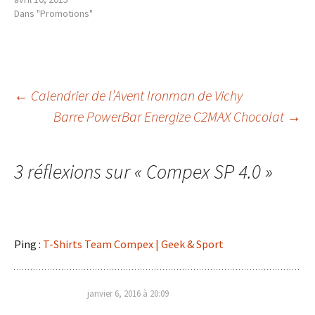
Dans "Promotions"
Navigation
←
Calendrier de l’Avent Ironman de Vichy
Barre PowerBar Energize C2MAX Chocolat
→
des
3 réflexions sur «
Compex SP 4.0
»
articles
Ping :
T-Shirts Team Compex | Geek & Sport
janvier 6, 2016 à 20:09