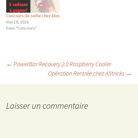
Concours de selfie chez Ekoi
mai 19, 2016
Dans "Concours"
Navigation
←
PowerBar Recovery 2.0 Raspberry Cooler
Opération Rentrée chez Alltricks
→
des
articles
Laisser un commentaire