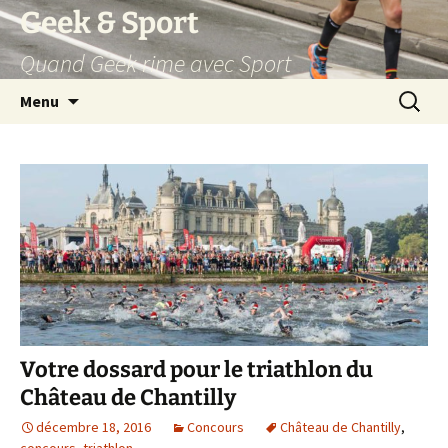
Aller
Geek & Sport
au
Quand Geek rime avec Sport
contenu
Recherc
Menu
Votre dossard pour le triathlon du
Château de Chantilly
décembre 18, 2016
Concours
Château de Chantilly
,