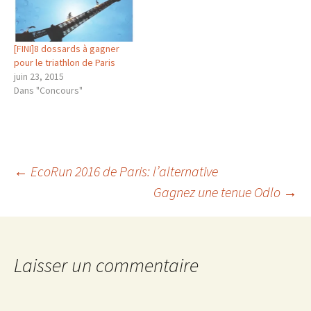
[FINI]8 dossards à gagner
pour le triathlon de Paris
juin 23, 2015
Dans "Concours"
Navigation
←
EcoRun 2016 de Paris: l’alternative
Gagnez une tenue Odlo
→
des
articles
Laisser un commentaire