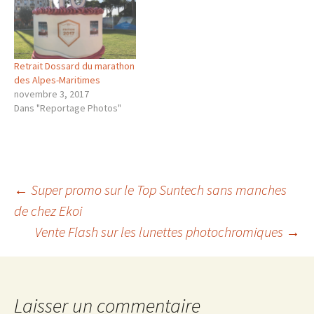
https://www.facebook.com/
marathonnicecannes/photos
/a.103712266343598.2392.10
2647059783452/17546036912
Retrait Dossard du marathon
54439/?type=3&theater
des Alpes-Maritimes
novembre 3, 2017
Dans "Reportage Photos"
Navigation
←
Super promo sur le Top Suntech sans manches
de chez Ekoi
Vente Flash sur les lunettes photochromiques
→
des
articles
Laisser un commentaire