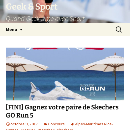
Aller
Geek & Sport
au
Quand Geek rime avec Sport
contenu
Recherc
Menu
[FINI] Gagnez votre paire de Skechers
GO Run 5
octobre 9, 2017
Concours
Alpes-Maritimes Nice-