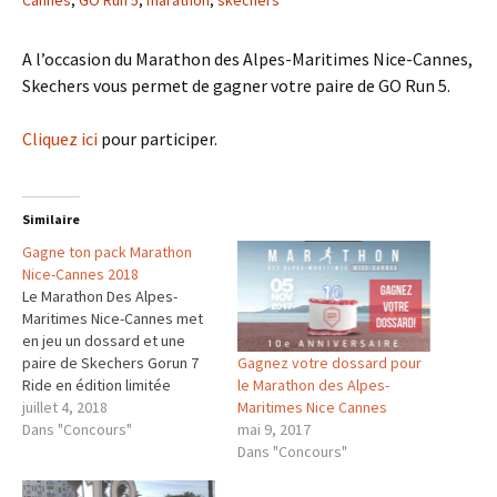
Cannes
,
GO Run 5
,
marathon
,
skechers
A l’occasion du Marathon des Alpes-Maritimes Nice-Cannes,
Skechers vous permet de gagner votre paire de GO Run 5.
Cliquez ici
pour participer.
Similaire
Gagne ton pack Marathon
Nice-Cannes 2018
Le Marathon Des Alpes-
Maritimes Nice-Cannes met
en jeu un dossard et une
Gagnez votre dossard pour
paire de Skechers Gorun 7
le Marathon des Alpes-
Ride en édition limitée
Maritimes Nice Cannes
"French Riviera Marathon". Si
juillet 4, 2018
mai 9, 2017
tu hésites à participer à
Dans "Concours"
Dans "Concours"
cette épreuve, regarde le
compte rendu de ma course
2017.