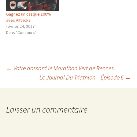
Gagnez un casque 100%
avec Alltricks
février 24, 2017
Dans "Concours"
Navigation
←
Votre dossard le Marathon Vert de Rennes
Le Journal Du Triathlon – Épisode 6
→
des
articles
Laisser un commentaire