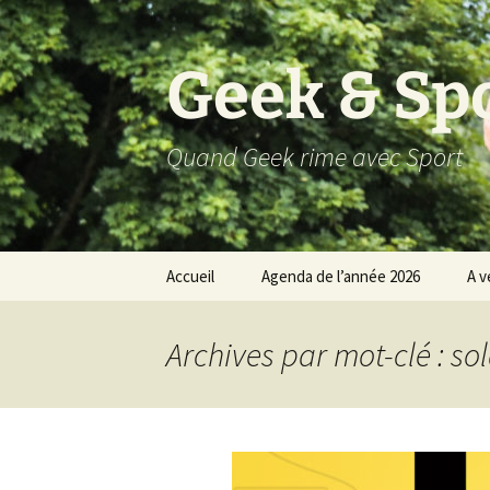
Aller
au
contenu
Geek & Sp
Quand Geek rime avec Sport
Accueil
Agenda de l’année 2026
A v
Résultats 2025
Archives par mot-clé : so
Résultats 2024
Résultats 2023
Résultats 2022