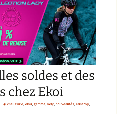
les soldes et des
s chez Ekoi
chaussure
,
ekoi
,
gamme
,
lady
,
nouveautés
,
rainstop
,