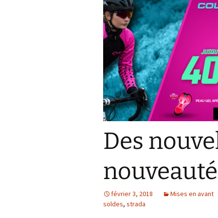
Des nouvel
nouveauté
février 3, 2018
Mises en avant
soldes
,
strada