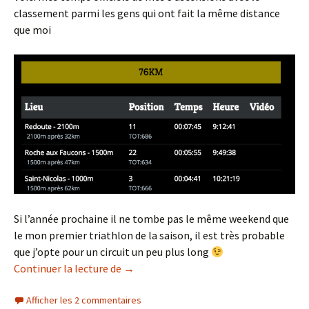
classement parmi les gens qui ont fait la même distance
que moi
Si l’année prochaine il ne tombe pas le même weekend que
le mon premier triathlon de la saison, il est très probable
que j’opte pour un circuit un peu plus long
Liège-Bastogne-Liège Challenge
Continuer la lecture de
→
Afficher les 2 commentaires