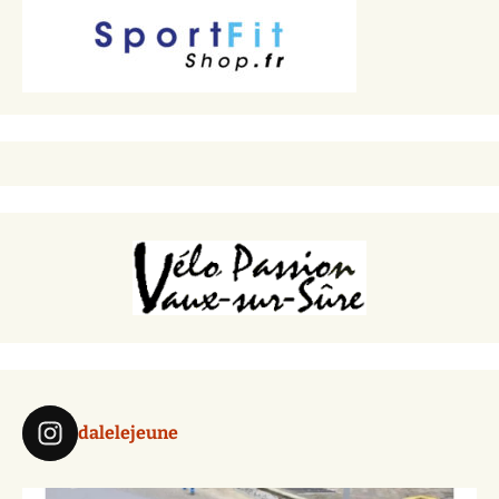
dalelejeune