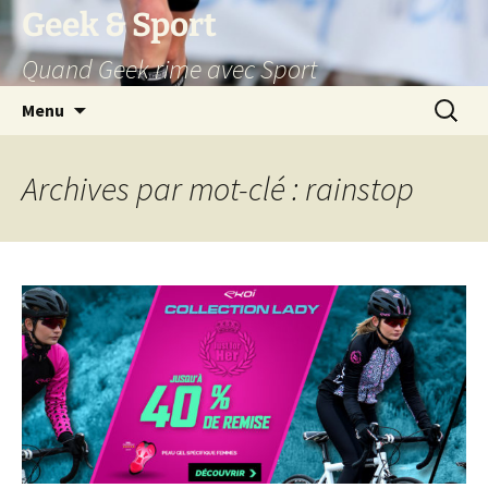
Aller
Geek & Sport
au
Quand Geek rime avec Sport
contenu
Recherc
Menu
Archives par mot-clé : rainstop