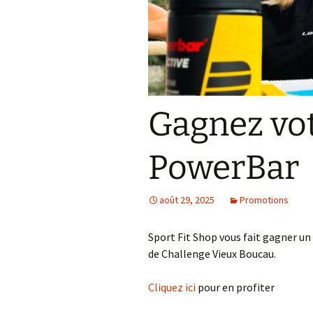
Résultats 2021
Résultats 2020
Résultats 2019
Gagnez vot
Résultats 2018
Résultats 2017
PowerBar
Résultats 2015
août 29, 2025
Promotions
Résultats 2016
Sport Fit Shop vous fait gagner un
Comptes Rendus
de Challenge Vieux Boucau.
Cliquez ici
pour en profiter