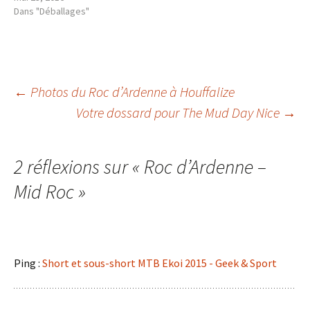
Dans "Déballages"
Navigation
←
Photos du Roc d’Ardenne à Houffalize
Votre dossard pour The Mud Day Nice
→
des
2 réflexions sur «
Roc d’Ardenne –
articles
Mid Roc
»
Ping :
Short et sous-short MTB Ekoi 2015 - Geek & Sport