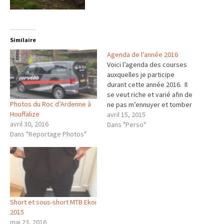
Similaire
Agenda de l’année 2016
Voici l’agenda des courses
auxquelles je participe
durant cette année 2016. Il
se veut riche et varié afin de
Photos du Roc d’Ardenne à
ne pas m’ennuyer et tomber
Houffalize
dans la routine. Le tout avec
avril 15, 2015
avril 30, 2016
une dose de Fun. En cliquant
Dans "Perso"
Dans "Reportage Photos"
sur le classement, vous
aurez mon compte rendu
personnel de ma
participation à l’épreuve…
Short et sous-short MTB Ekoi
2015
mai 23, 2016