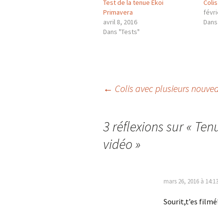
Test de la tenue Ekoi
Colis
Primavera
févri
avril 8, 2016
Dans
Dans "Tests"
Navigation
←
Colis avec plusieurs nouve
des
3 réflexions sur «
Ten
vidéo
»
articles
mars 26, 2016 à 14:1
Sourit,t’es filmé