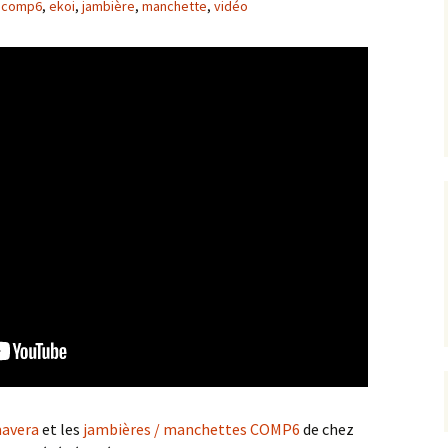
comp6
,
ekoi
,
jambière
,
manchette
,
vidéo
mavera
et les
jambières / manchettes COMP6
de chez