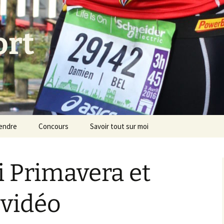
ort
endre
Concours
Savoir tout sur moi
 Primavera et
vidéo