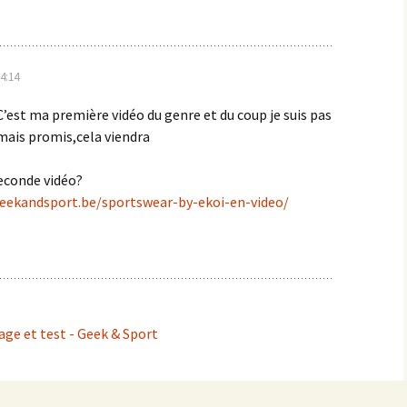
4:14
 C’est ma première vidéo du genre et du coup je suis pas
! mais promis,cela viendra
econde vidéo?
eekandsport.be/sportswear-by-ekoi-en-video/
ge et test - Geek & Sport