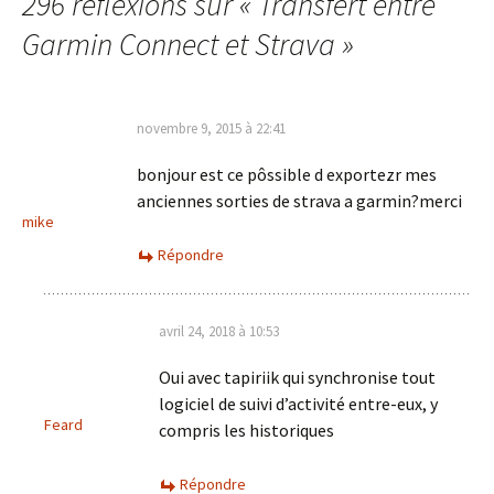
296 réflexions sur «
Transfert entre
articles
Garmin Connect et Strava
»
novembre 9, 2015 à 22:41
bonjour est ce pôssible d exportezr mes
anciennes sorties de strava a garmin?merci
mike
Répondre
avril 24, 2018 à 10:53
Oui avec tapiriik qui synchronise tout
logiciel de suivi d’activité entre-eux, y
Feard
compris les historiques
Répondre