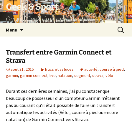
Aller
Geek & Sport
au
Quand Geek rime avec Sport
contenu
Recherc
Menu
Transfert entre Garmin Connect et
Strava
août 31, 2015
Trucs et astuces
activité
,
course à pied
,
garmin
,
garmin connect
,
live
,
natation
,
segment
,
strava
,
vélo
Durant ces dernières semaines, j’ai pu constater que
beaucoup de possesseur d’un compteur Garmin n’étaient
pas au courant qu’il était possible de faire un transfert
automatique les activités (Vélo , course à pied ou encore
natation) de Garmin Connect vers Strava.