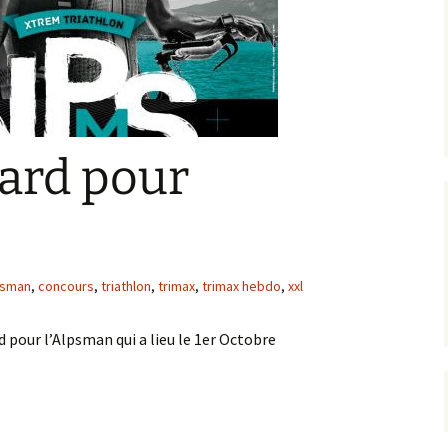
sard pour
psman
,
concours
,
triathlon
,
trimax
,
trimax hebdo
,
xxl
pour l’Alpsman qui a lieu le 1er Octobre