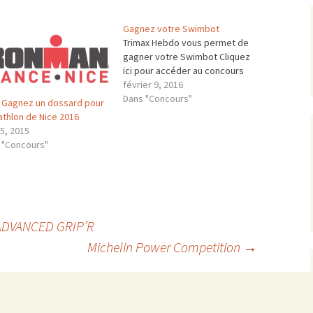
Gagnez votre Swimbot
Trimax Hebdo vous permet de
gagner votre Swimbot Cliquez
ici pour accéder au concours
février 9, 2016
Dans "Concours"
I] Gagnez un dossard pour
iathlon de Nice 2016
15, 2015
 "Concours"
 ADVANCED GRIP’R
Michelin Power Competition
→