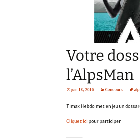
Résultats 2021
Résultats 2020
Résultats 2019
Votre dos
Résultats 2018
Résultats 2017
l’AlpsMan
Résultats 2015
juin 18, 2016
Concours
al
Résultats 2016
Timax Hebdo met en jeu un dossard 
Comptes Rendus
Cliquez ici
pour participer