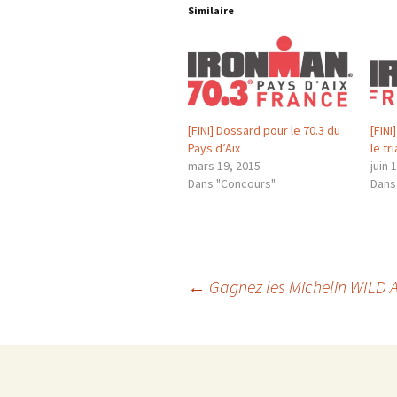
Similaire
[FINI] Dossard pour le 70.3 du
[FIN
Pays d’Aix
le tr
mars 19, 2015
juin 
Dans "Concours"
Dans
Navigation
←
Gagnez les Michelin WILD
des